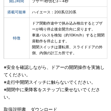
開口時間
ブザー1秒含む3～4秒
搭載可能車
ハイエース：200系/220系
ドア閉動作途中で挟み込み検出するとブザ
ーが鳴り停止後全開方向に戻ります。
車速パルスを検知（約10Km/h）すると開閉
特徴
扉動作を停止します。
開閉スイッチは運転席、スライドドアの外
側、内側の計三カ所です。
※安全を確認しながら、ドアーの開閉操作を実施し
てください。
※走行中開閉スイッチに触らないでください。
※開閉中に乗降客をステップに乗せないでくださ
い。
取扱説明書 ダウンロード