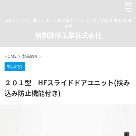
日産シビリアン ● レントゲン検診車内オートドア装置の製造 ● 販売 ●
修理
信和技研工業株式会社
HOME
>
製品紹介
>
製品紹介
２０１型 HFスライドドアユニット(挟み
込み防止機能付き)